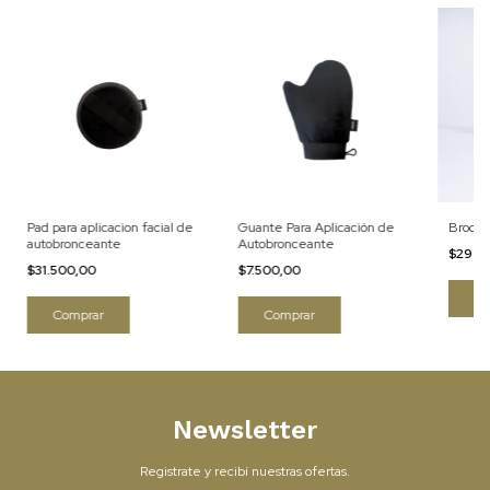
Pad para aplicacion facial de
Guante Para Aplicación de
Brocha
autobronceante
Autobronceante
$29.7
$31.500,00
$7.500,00
Newsletter
Registrate y recibí nuestras ofertas.