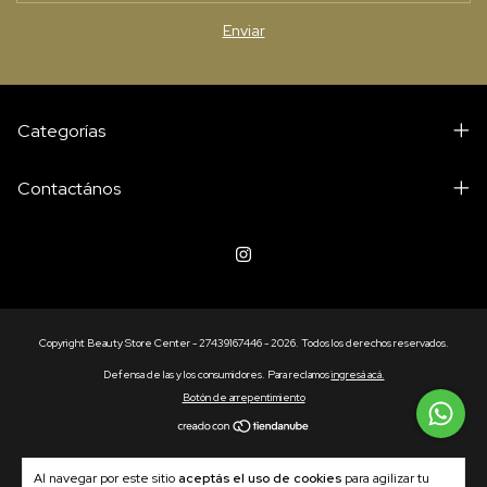
Categorías
Contactános
Copyright Beauty Store Center - 27439167446 - 2026. Todos los derechos reservados.
Defensa de las y los consumidores. Para reclamos
ingresá acá.
Botón de arrepentimiento
Al navegar por este sitio
aceptás el uso de cookies
para agilizar tu