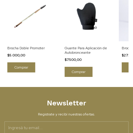
Brocha Doble Promoter
Guante Para Aplicación de
Brocha
Autobronceante
$5.000,00
$27.5
$7.500,00
Newsletter
Registrate y recibí nuestras ofertas.